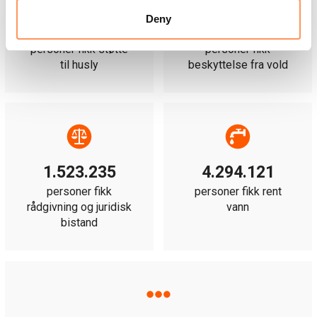
Deny
1.399.503
773.814
personer fikk støtte
personer fikk
til husly
beskyttelse fra vold
1.523.235
4.294.121
personer fikk
personer fikk rent
rådgivning og juridisk
vann
bistand