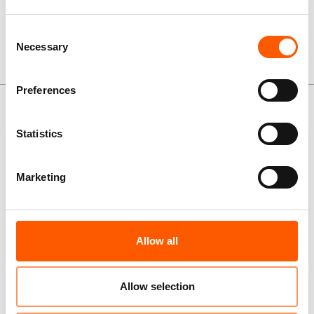
Consent
Necessary
Selection
Hva vi fikk til i 2025
Preferences
Statistics
Marketing
1.291.713
1.692.544
personer fikk støtte
personer fikk støtte
til utdanning
til livsopphold
Allow all
Allow selection