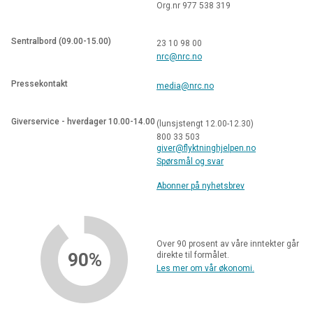
Org.nr 977 538 319
Sentralbord (09.00-15.00)
23 10 98 00
nrc@nrc.no
Pressekontakt
media@nrc.no
Giverservice - hverdager 10.00-14.00
(lunsjstengt 12.00-12.30)
800 33 503
giver@flyktninghjelpen.no
Spørsmål og svar
Abonner på nyhetsbrev
Over 90 prosent av våre inntekter går
90%
direkte til formålet.
Les mer om vår økonomi.