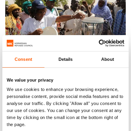
Consent
Details
About
Vi samarbeider med andre så vi kan
hjelpe flere
We value your privacy
Vi samarbeider med partnere og myndigheter, og sørger
alltid for at lokalbefolkningen og lokal kunnskap står i
We use cookies to enhance your browsing experience,
sentrum for vår innsats.
personalise content, provide social media features and to
analyse our traffic. By clicking "Allow all" you consent to
Gjennom våre eksperter i
NORCAP
, som vi låner ut til andre
our use of cookies. You can change your consent at any
organisasjoner når kriser oppstår, arbeider vi for å finne
time by clicking on the small icon at the bottom right of
bærekraftige løsninger for mennesker som er rammet av
kriser og klimaendringer.
the page.