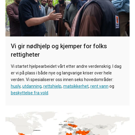
Vi gir nødhjelp og kjemper for folks
rettigheter
Vi startet hjelpearbeidet vårt etter andre verdenskrig. I dag
er vi på plass i både nye og langvarige kriser over hele
verden. Vi spesialiserer oss innen seks hovedområder:
husly
,
utdanning
,
rettshjelp
,
matsikkerhet
,
rent vann
og
beskyttelse fra vold
.