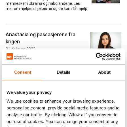
mennesker i Ukraina og nabolandene. Les
mer om hjelpen, hjelperne og de som får hjelp.
Anastasia og passasjerene fra
krigen
21. februar 2023
– Når flyktningene omsider kan slappe av, kommer
krigsminnene. Da kan det hjelpe å fortelle om det som har
skjedd, sier psykoterapeut Anastasia, som jobber for
organisasjonen Nagle Sami på Flyktninghjelpens transittsenter i
Consent
Details
About
Warszawa. Hun er selv flyktning fra Kharkiv.
We value your privacy
We use cookies to enhance your browsing experience,
- En dag skal vi hjem
personalise content, provide social media features and to
15. november 2022
analyse our traffic. By clicking "Allow all" you consent to
En ti-etasjers boligblokk i Warszawa. Fasaden
er grå, men ved et av vinduene har vinden tatt
our use of cookies. You can change your consent at any
tak i et ukrainsk flagg og surret det rundt flaggstangen.