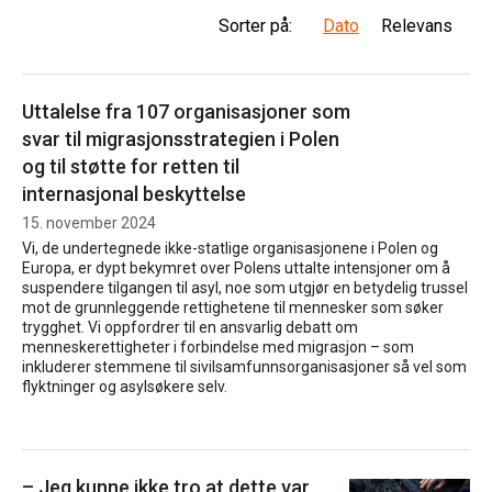
Sorter på:
Dato
Relevans
Uttalelse fra 107 organisasjoner som
svar til migrasjonsstrategien i Polen
og til støtte for retten til
internasjonal beskyttelse
15. november 2024
Vi, de undertegnede ikke-statlige organisasjonene i Polen og
Europa, er dypt bekymret over Polens uttalte intensjoner om å
suspendere tilgangen til asyl, noe som utgjør en betydelig trussel
mot de grunnleggende rettighetene til mennesker som søker
trygghet. Vi oppfordrer til en ansvarlig debatt om
menneskerettigheter i forbindelse med migrasjon – som
inkluderer stemmene til sivilsamfunnsorganisasjoner så vel som
flyktninger og asylsøkere selv.
– Jeg kunne ikke tro at dette var