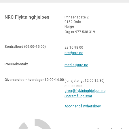
NRC Flyktninghjelpen
Prinsensgate 2
0152 Oslo
Norge
Org.nr 977 538 319
Sentralbord (09.00-15.00)
23 10 98 00
nrc@nrc.no
Pressekontakt
media@nrc.no
Giverservice - hverdager 10.00-14.00
(lunsjstengt 12.00-12.30)
800 33 503
giver@flyktninghjelpen.no
Spørsmål og svar
Abonner på nyhetsbrev