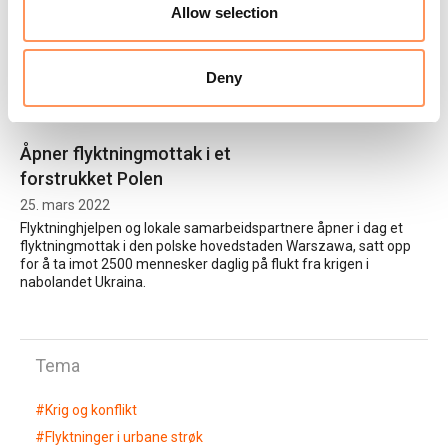
28. juni 2022
Allow selection
Det kommer et tog fra Kyiv klokken 14:14.
Flere av passasjerene er flyktninger fra
Ukraina. Bli med til stasjonen for å se hvordan vi hjelper dem.
Deny
Åpner flyktningmottak i et
forstrukket Polen
25. mars 2022
Flyktninghjelpen og lokale samarbeidspartnere åpner i dag et
flyktningmottak i den polske hovedstaden Warszawa, satt opp
for å ta imot 2500 mennesker daglig på flukt fra krigen i
nabolandet Ukraina.
Tema
#
Krig og konflikt
#
Flyktninger i urbane strøk