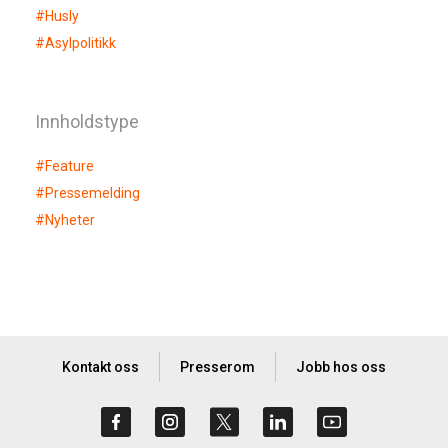
#
Husly
#
Asylpolitikk
Innholdstype
#
Feature
#
Pressemelding
#
Nyheter
Kontakt oss
Presserom
Jobb hos oss