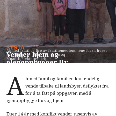
SYRIA
Ahmed Jamil og fire av familiemedlemmene foran huset
Vender hjem og
som nå settes i stand. Foto: Tareq
Mnadili/Flyktninghjelpen
gjenoppbygger liv
A
Publisert:
2. september 2025
hmed Jamil og familien kan endelig
Tekst og design:
Roald Høvring |
Foto:
Tareq Mnadili
vende tilbake til landsbyen deflyktet fra
for å ta fatt på oppgaven med å
gjenoppbygge hus og hjem.
Etter 14 år med konflikt vender tusenvis av