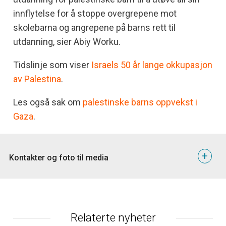
innflytelse for å stoppe overgrepene mot
skolebarna og angrepene på barns rett til
utdanning, sier Abiy Worku.
Tidslinje som viser
Israels 50 år lange okkupasjon
av Palestina
.
Les også sak om
palestinske barns oppvekst i
Gaza
.
+
Kontakter og foto til media
Flyktninghjelpen har talspersoner i Palestina og kan
tilrettelegge for besøk til de aktuelle områdene.
Bilder av skolene kan lastes ned til fri bruk
her
.
Relaterte nyheter