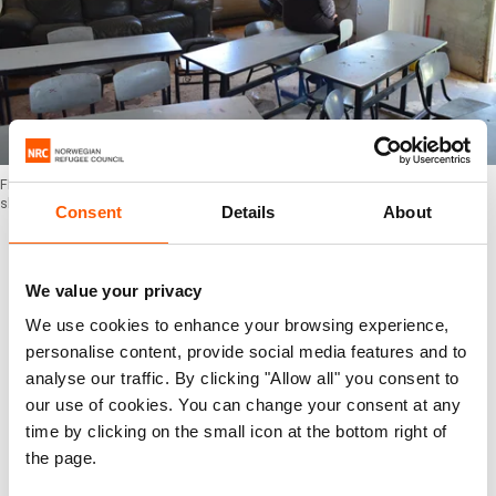
FRISØRSALONG: Denne frisørsalongen fungerer nå som klasserom etter at
skolen i Abu Nuwar ble revet. Foto: Flyktninghjelpen
Consent
Details
About
Tåregass mot skolebarn
24 tilfeller av direkte angrep mot skoler, inkludert
We value your privacy
hendelser hvor tåregass og lydbomber ble kastet
We use cookies to enhance your browsing experience,
på elever på vei til eller fra skolen, ble rapportert i
personalise content, provide social media features and to
løpet av de tre første månedene i år. I fjor ble fire
analyse our traffic. By clicking "Allow all" you consent to
skoler revet eller konfiskert og det ble
our use of cookies. You can change your consent at any
dokumentert 256 overgrep relatert til utdanning.
time by clicking on the small icon at the bottom right of
the page.
Disse hendelse omfattet over over 29.000 elever.