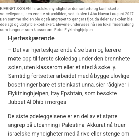
FJERNET SKOLEN: Israelske myndigheter demonterte og konfiskerte
solcellepanel, den eneste strømkilden, ved skolen i Abu Nuwar i august 2017.
Den samme skolen ble også angrepet to ganger i fjor, da deler av skolen ble
ødelagt og utstyr ble konfiskert. Elevene undervises nå i en lokal frisørsalong
som fungerer som klasserom. Foto: Flyktninghjelpen
Hjerteskjærende
– Det var hjerteskjærende å se barn og lærere
møte opp til første skoledag under den brennhete
solen, uten klasserom eller et sted å søke ly.
Samtidig fortsetter arbeidet med å bygge ulovlige
bosetninger bare et steinkast unna, sier rådgiver i
Flyktninghjelpen, Itay Epshtain, som besøkte
Jubbet Al Dhib i morges.
De siste ødeleggelsene er en del av et større
angrep på utdanning i Palestina. Akkurat nå truer
israelske myndigheter med å rive eller stenge om