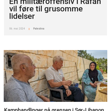
En militæroffensiv i Rafah
vil føre til grusomme
lidelser
06. mai 2024
Palestina
|
Kamphandlinger på grensen i Sør-Libanon