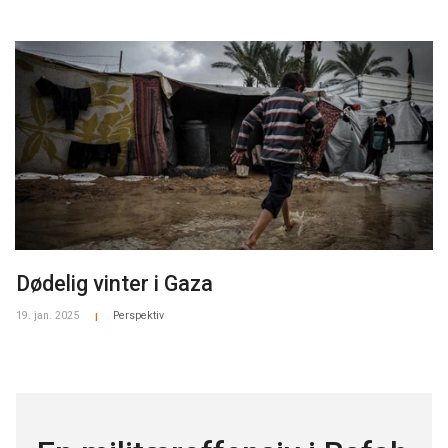
Pressekontakt:
Karl Schembri, Regional Medierådgiver, +962 7902 20159,
karl.schembri@nrc.no
Medietelefonen, +47 905 62 329, info@nrc.no
Dødelig vinter i Gaza
19. jan. 2025
Perspektiv
|