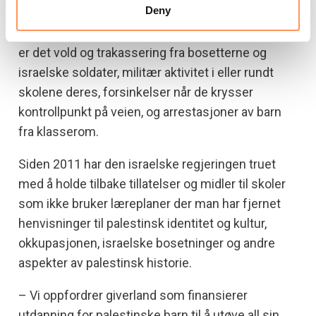
Deny
Blant truslene som palestinske barn møter daglig,
er det vold og trakassering fra bosetterne og
israelske soldater, militær aktivitet i eller rundt
skolene deres, forsinkelser når de krysser
kontrollpunkt på veien, og arrestasjoner av barn
fra klasserom.
Siden 2011 har den israelske regjeringen truet
med å holde tilbake tillatelser og midler til skoler
som ikke bruker læreplaner der man har fjernet
henvisninger til palestinsk identitet og kultur,
okkupasjonen, israelske bosetninger og andre
aspekter av palestinsk historie.
– Vi oppfordrer giverland som finansierer
utdanning for palestinske barn til å utøve all sin