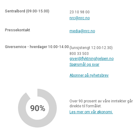
Sentralbord (09.00-15.00)
23 10 98 00
nrc@nrc.no
Pressekontakt
media@nrc.no
Giverservice - hverdager 10.00-14.00
(lunsjstengt 12.00-12.30)
800 33 503
giver@flyktninghjelpen.no
Spørsmål og svar
Abonner på nyhetsbrev
Over 90 prosent av våre inntekter går
90%
direkte til formålet.
Les mer om vår økonomi.