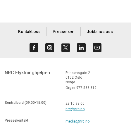
Kontakt oss
Presserom
Jobb hos oss
NRC Flyktninghjelpen
Prinsensgate 2
0152 Oslo
Norge
Org.nr 977 538 319
Sentralbord (09.00-15.00)
23 10 98 00
nrc@nrc.no
Pressekontakt
media@nrc.no