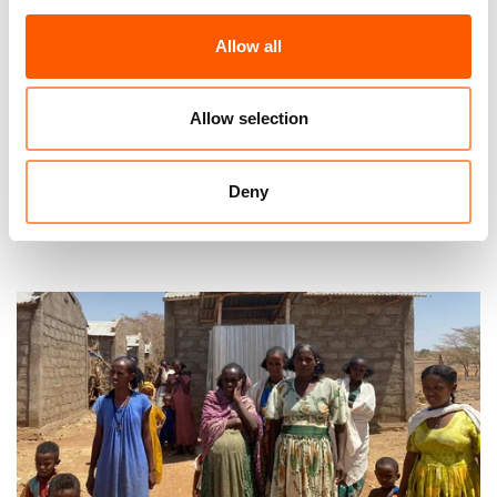
Karl Schembri, regional medierådgiver i
Nairobi, karl.schembri@nrc.no, +254 741 664
Allow all
562
Flyktninghjelpens medieteam i Oslo:
Allow selection
media@nrc.no, +47 905 62329
Deny
Relaterte nyheter