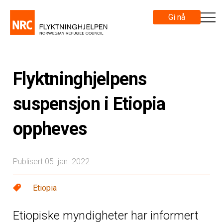
Gi nå
Flyktninghjelpens
suspensjon i Etiopia
oppheves
Publisert 05. jan. 2022
Etiopia
Etiopiske myndigheter har informert