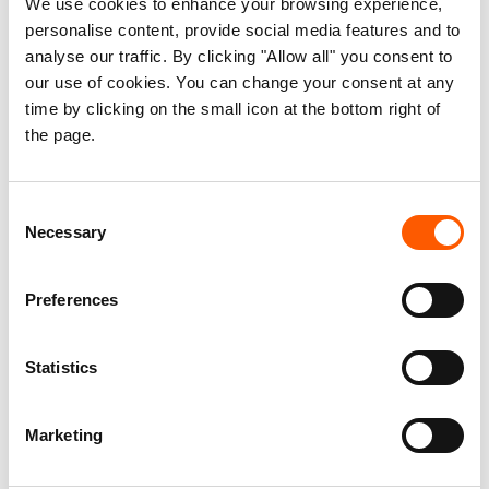
We use cookies to enhance your browsing experience,
operasjoner i Etiopia for tre måneder.
personalise content, provide social media features and to
Suspensjonen ble i oktober forlenget med
analyse our traffic. By clicking "Allow all" you consent to
our use of cookies. You can change your consent at any
ytterligere to måneder. Suspensjonen ble
time by clicking on the small icon at the bottom right of
offisielt opphevet i et brev sendt til
the page.
Flyktninghjelpen 3. januar 2022.
På tidspunktet for suspensjonen hadde
Flyktninghjelpen nådd ut med hjelp til
Consent
Necessary
Selection
250.000 mennesker i Etiopia og hadde som
mål om å nå rundt dobbelt så mange i løpet
av året.
Preferences
Flyktninghjelpen bidrar med utdanning, rent
vann, husly, mat og rettshjelp til flyktninger
Statistics
og fordrevne etiopiere.
Marketing
For mer informasjon, kontakt: