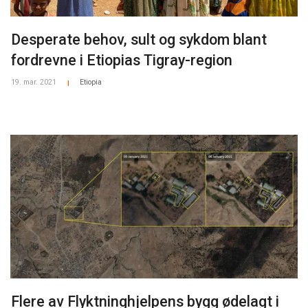
Desperate behov, sult og sykdom blant
fordrevne i Etiopias Tigray-region
19. mar. 2021
Etiopia
|
Flere av Flyktninghjelpens bygg ødelagt i