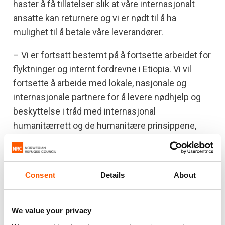
haster å få tillatelser slik at våre internasjonalt
ansatte kan returnere og vi er nødt til å ha
mulighet til å betale våre leverandører.
– Vi er fortsatt bestemt på å fortsette arbeidet for
flyktninger og internt fordrevne i Etiopia. Vi vil
fortsette å arbeide med lokale, nasjonale og
internasjonale partnere for å levere nødhjelp og
beskyttelse i tråd med internasjonal
humanitærrett og de humanitære prinsippene,
sier Egeland.
Consent
Details
About
Til redaksjonen:
30. juli 2021
ba etiopiske myndigheter
We value your privacy
Flyktninghjelpen om å suspendere alle sine