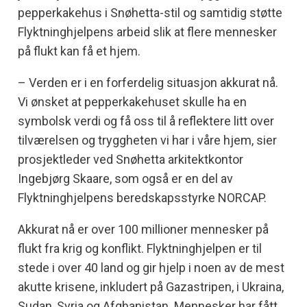
pepperkakehus i Snøhetta-stil og samtidig støtte
Flyktninghjelpens arbeid slik at flere mennesker
på flukt kan få et hjem.
–
Verden er i en forferdelig situasjon akkurat nå.
Vi ønsket at pepperkakehuset skulle ha en
symbolsk verdi og få oss til å reflektere litt over
tilværelsen og tryggheten vi har i våre hjem, sier
prosjektleder ved Snøhetta arkitektkontor
Ingebjørg Skaare, som også er en del av
Flyktninghjelpens beredskapsstyrke NORCAP.
Akkurat nå er over 100 millioner mennesker på
flukt fra krig og konflikt. Flyktninghjelpen er til
stede i over 40 land og gir hjelp i noen av de mest
akutte krisene, inkludert på Gazastripen, i Ukraina,
Sudan, Syria og Afghanistan. Mennesker har fått