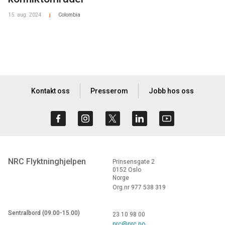
15. aug. 2024
Colombia
|
Kontakt oss
Presserom
Jobb hos oss
NRC Flyktninghjelpen
Prinsensgate 2
0152 Oslo
Norge
Org.nr 977 538 319
Sentralbord (09.00-15.00)
23 10 98 00
nrc@nrc.no