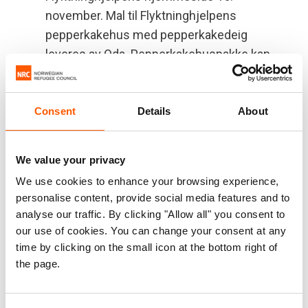
november. Mal til Flyktninghjelpens
pepperkakehus med pepperkakedeig
leveres av Oda. Pepperkakehuspakke kan
bestilles fra Oda
eller
malen kan kjøpes på
Flyktninghjelpens hjemmeside
.
Midlene som samles inn gjennom
Consent
Details
About
juleaksjonen
vil støtte Flyktninghjelpens
arbeid, inkludert husly for mennesker på flukt
We value your privacy
fra sine hjem.
We use cookies to enhance your browsing experience,
I forbindelse med juleaksjonen har
personalise content, provide social media features and to
Flyktninghjelpen en Instagram-konkurranse
analyse our traffic. By clicking "Allow all" you consent to
der arkitektene i Snøhetta kårer årets
our use of cookies. You can change your consent at any
pepperkakehus. Folk kan poste et bilde av
time by clicking on the small icon at the bottom right of
the page.
sitt pepperkakehus på Instagram med
#giethjem eller sende bildet på e-post til
innsamling@nrc.no
.