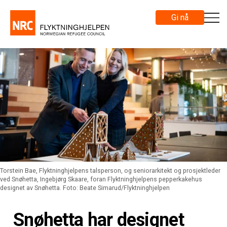
Gi nå
Torstein Bae, Flyktninghjelpens talsperson, og seniorarkitekt og prosjektleder
ved Snøhetta, Ingebjørg Skaare, foran Flyktninghjelpens pepperkakehus
designet av Snøhetta. Foto: Beate Simarud/Flyktninghjelpen
Snøhetta har designet