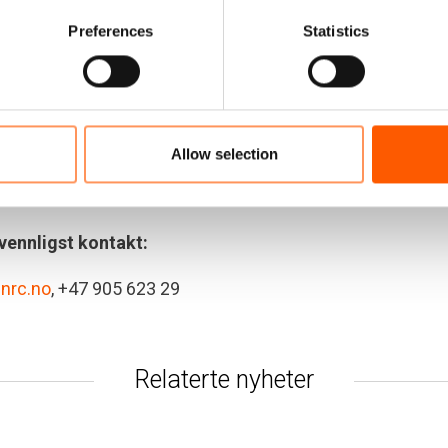
Preferences
Statistics
ats for å gi sivile den beskyttelsen de har krav på. Vi må
 omfanget av de menneskelige lidelsene som dette
Allow selection
s store deler av verden fortsetter å se en annen vei?
 vennligst kontakt:
nrc.no
, +47 905 623 29
Relaterte nyheter