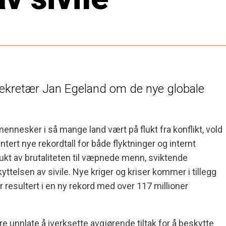
lsekretær Jan Egeland om de nye globale
mennesker i så mange land vært på flukt fra konflikt, vold
ntert nye rekordtall for både flyktninger og internt
ukt av brutaliteten til væpnede menn, sviktende
kyttelsen av sivile. Nye kriger og kriser kommer i tillegg
ar resultert i en ny rekord med over 117 millioner
re unnlate å iverksette avgjørende tiltak for å beskytte