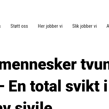
s
Støtt oss
Her jobber vi
Slik jobber vi
A
 mennesker tvu
– En total svikt i
v sivile