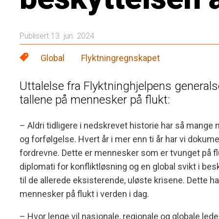
Publisert 13. jun. 2024
Global
Flyktningregnskapet
Uttalelse fra Flyktninghjelpens genera
tallene på mennesker på flukt:
– Aldri tidligere i nedskrevet historie har så mange 
og forfølgelse. Hvert år i mer enn ti år har vi dokume
fordrevne. Dette er mennesker som er tvunget på fl
diplomati for konfliktløsning og en global svikt i bes
til de allerede eksisterende, uløste krisene. Dette h
mennesker på flukt i verden i dag.
– Hvor lenge vil nasjonale, regionale og globale lede