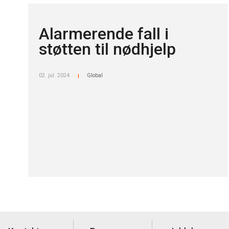
Alarmerende fall i
støtten til nødhjelp
02. jul. 2024
Global
|