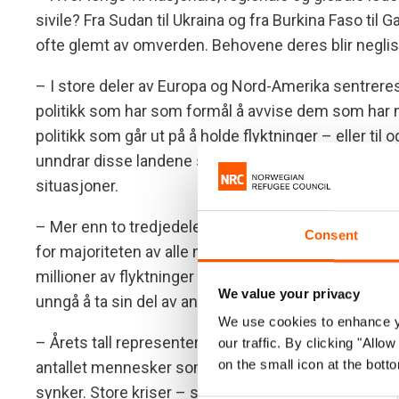
sivile? Fra Sudan til Ukraina og fra Burkina Faso til 
ofte glemt av omverden. Behovene deres blir neglisjert
– I store deler av Europa og Nord-Amerika sentrer
politikk som har som formål å avvise dem som har m
politikk som går ut på å holde flyktninger – eller 
unndrar disse landene seg sitt ansvar, mens millio
situasjoner.
– Mer enn to tredjedeler av verdens flyktninger opp
Consent
for majoriteten av alle mennesker på flukt. Noen få 
millioner av flyktninger til tross for begrensede ress
We value your privacy
unngå å ta sin del av ansvarsfordelingen.
We use cookies to enhance yo
– Årets tall representerer nok en gang en svikt i in
our traffic. By clicking "All
on the small icon at the botto
antallet mennesker som trenger hjelp øker, ser vi at
synker. Store kriser – som i DR Kongo, Sudan eller 