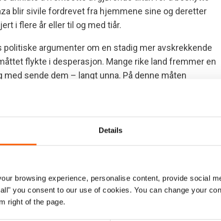
Gaza blir sivile fordrevet fra hjemmene sine og deretter
 i flere år eller til og med tiår.
es politiske argumenter om en stadig mer avskrekkende
åttet flykte i desperasjon. Mange rike land fremmer en
til og med sende dem – langt unna. På denne måten
ner av mennesker forblir fanget i umenneskelige
holder seg i naboland. En håndfull nasjoner er vertskap
Details
land, som Iran, Libanon, Tyrkia og Uganda, er vertskap for
urser. Samtidig gjør andre rikere land alt de kan for å
ur browsing experience, personalise content, provide social me
ternasjonal solidaritet og koordinering. Samtidig som
ow all" you consent to our use of cookies. You can change your con
m right of the page.
 midler til både det humanitære- og utviklingsarbeidet
den sentrale Sahel-regionen – fortsetter å gå upåaktet