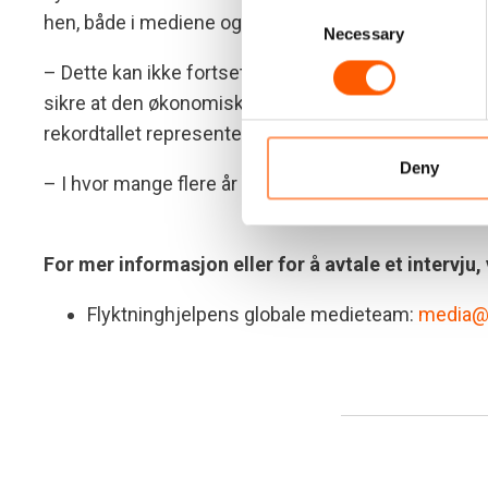
Consent
hen, både i mediene og blant givere.
Necessary
Selection
– Dette kan ikke fortsette. Vi trenger en fornyet inns
sikre at den økonomiske støtten står i forhold til
rekordtallet representerer.
Deny
– I hvor mange flere år kan disse tallene vokse men
For mer informasjon eller for å avtale et intervju,
Flyktninghjelpens globale medieteam:
media@