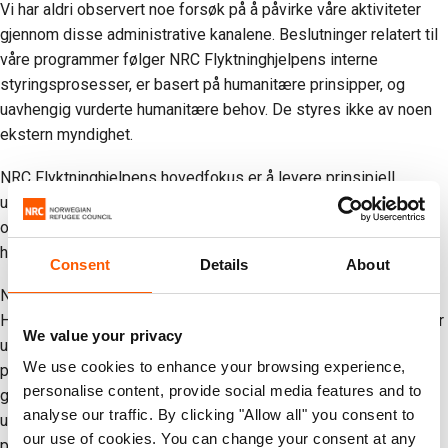
Vi har aldri observert noe forsøk på å påvirke våre aktiviteter
gjennom disse administrative kanalene. Beslutninger relatert til
våre programmer følger NRC Flyktninghjelpens interne
styringsprosesser, er basert på humanitære prinsipper, og
uavhengig vurderte humanitære behov. De styres ikke av noen
ekstern myndighet.
NRC Flyktninghjelpens hovedfokus er å levere prinsipiell,
upartisk humanitær bistand til sivile i Gaza som fortsatt
opplever prekære utfordringer. Vi vil fortsette å opprettholde
høy etisk standard i alt vårt arbeid.
Consent
Details
About
NRC Flyktninghjelpen har aldri blitt påvirket eller kontrollert av
Hamas eller andre væpnede grupper. Ingen eksterne aktører har
We value your privacy
utøvd myndighet over NRC Flyktninghjelpens styring,
We use cookies to enhance your browsing experience,
programmer eller økonomi i Gaza. Dette er et faktum som
personalise content, provide social media features and to
gjenspeiles i flere tiår med tilsyn fra donorer, revisjoner og
analyse our traffic. By clicking "Allow all" you consent to
uavhengige gjennomganger, der ingen av disse noensinne har
our use of cookies. You can change your consent at any
påvist ekstern kontroll eller innblanding.