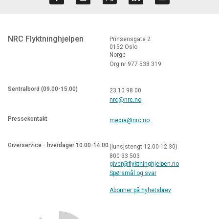
NRC Flyktninghjelpen
Prinsensgate 2
0152 Oslo
Norge
Org.nr 977 538 319
Sentralbord (09.00-15.00)
23 10 98 00
nrc@nrc.no
Pressekontakt
media@nrc.no
Giverservice - hverdager 10.00-14.00
(lunsjstengt 12.00-12.30)
800 33 503
giver@flyktninghjelpen.no
Spørsmål og svar
Abonner på nyhetsbrev