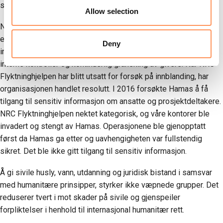
samfunnet.
Allow selection
NRC Flyktninghjelpen opprettholder strenge rammeverk for
etterlevelse og sikkerhet, inkludert kontroll av ansatte mot
Deny
internasjonalt anerkjente sanksjonslister, ansvarsfordeling,
interne kontroller og kontinuerlig gransking av givere. Når NRC
Flyktninghjelpen har blitt utsatt for forsøk på innblanding, har
organisasjonen handlet resolutt. I 2016 forsøkte Hamas å få
tilgang til sensitiv informasjon om ansatte og prosjektdeltakere.
NRC Flyktninghjelpen nektet kategorisk, og våre kontorer ble
invadert og stengt av Hamas. Operasjonene ble gjenopptatt
først da Hamas ga etter og uavhengigheten var fullstendig
sikret. Det ble ikke gitt tilgang til sensitiv informasjon.
Å gi sivile husly, vann, utdanning og juridisk bistand i samsvar
med humanitære prinsipper, styrker ikke væpnede grupper. Det
reduserer tvert i mot skader på sivile og gjenspeiler
forpliktelser i henhold til internasjonal humanitær rett.