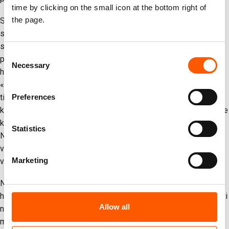
time by clicking on the small icon at the bottom right of
the page.
Sentralt i anklagene står påstanden om at NRC Flyktninghjelpen
skal ha ansatt «administrative direktører» eller «garantister»
som skal ha lagt til rette for Hamas´ innflytelse. Begge
Consent
påstandene er åpenbart falske. NRC Flyktninghjelpen har aldri
Necessary
Selection
hatt en «administrativ direktør»-rolle i Gaza. Begrepet
«garantist» refererte utelukkende til ansatte som var autorisert
til å sende inn søknader om reisetillatelse for utenlandske
Preferences
kolleger gjennom en elektronisk plattform. Denne administrative
klassifiseringen ga ingen autoritet, tilgang eller innflytelse over
Statistics
NRC Flyktninghjelpen. Slike «garantister» for reise- eller
visumsøkere er påkrevd av de fleste regjeringer rundt om i
Marketing
verden.
NRC Flyktninghjelpen har ingen indikasjoner på at vi noen gang
har ansatt noen som har vært utnevnt av Hamas. Imidlertid har vi
Allow all
naturligvis ansatt personale med erfaring fra Den palestinske
myndigheten, som er en partner til USA og det internasjonale