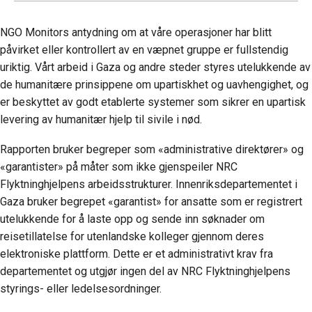
NGO Monitors antydning om at våre operasjoner har blitt
påvirket eller kontrollert av en væpnet gruppe er fullstendig
uriktig. Vårt arbeid i Gaza og andre steder styres utelukkende av
de humanitære prinsippene om upartiskhet og uavhengighet, og
er beskyttet av godt etablerte systemer som sikrer en upartisk
levering av humanitær hjelp til sivile i nød.
Rapporten bruker begreper som «administrative direktører» og
«garantister» på måter som ikke gjenspeiler NRC
Flyktninghjelpens arbeidsstrukturer. Innenriksdepartementet i
Gaza bruker begrepet «garantist» for ansatte som er registrert
utelukkende for å laste opp og sende inn søknader om
reisetillatelse for utenlandske kolleger gjennom deres
elektroniske plattform. Dette er et administrativt krav fra
departementet og utgjør ingen del av NRC Flyktninghjelpens
styrings- eller ledelsesordninger.