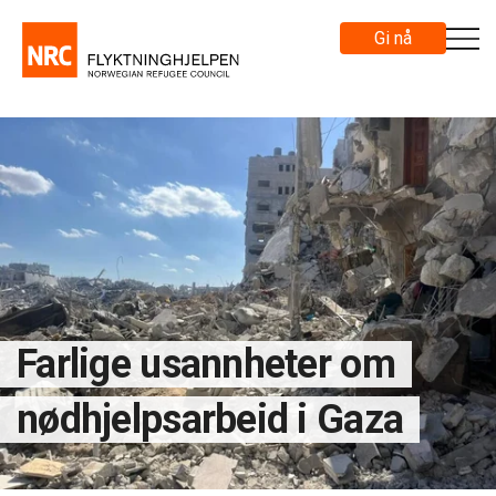
Gi nå
Farlige usannheter om
nødhjelpsarbeid i Gaza