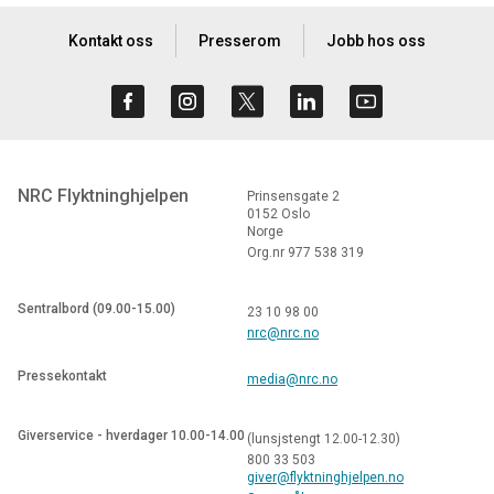
Kontakt oss
Presserom
Jobb hos oss
NRC Flyktninghjelpen
Prinsensgate 2
0152 Oslo
Norge
Org.nr 977 538 319
Sentralbord (09.00-15.00)
23 10 98 00
nrc@nrc.no
Pressekontakt
media@nrc.no
Giverservice - hverdager 10.00-14.00
(lunsjstengt 12.00-12.30)
800 33 503
giver@flyktninghjelpen.no