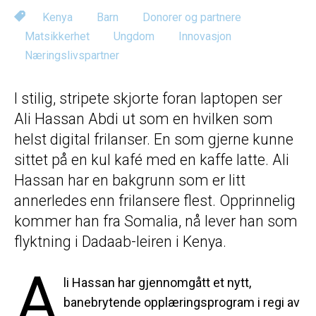
Kenya
Barn
Donorer og partnere
Matsikkerhet
Ungdom
Innovasjon
Næringslivspartner
I stilig, stripete skjorte foran laptopen ser
Ali Hassan Abdi ut som en hvilken som
helst digital frilanser. En som gjerne kunne
sittet på en kul kafé med en kaffe latte. Ali
Hassan har en bakgrunn som er litt
annerledes enn frilansere flest. Opprinnelig
kommer han fra Somalia, nå lever han som
flyktning i Dadaab-leiren i Kenya.
A
li Hassan har gjennomgått et nytt,
banebrytende opplæringsprogram i regi av