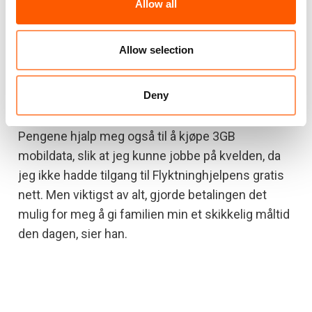
Allow all
– Under opplæringen fikk jeg en mentor og ble
tatt opp i kollektivet. En måned senere fikk jeg min
Allow selection
første dataregistreringsjobb. Jeg gjorde jobben
og fikk fem dollar. Det å tjene de fem dollarene
Deny
motiverte meg voldsomt til å skaffe flere oppdrag.
Jeg forstod at det var mulig å tjene penger online.
Pengene hjalp meg også til å kjøpe 3GB
mobildata, slik at jeg kunne jobbe på kvelden, da
jeg ikke hadde tilgang til Flyktninghjelpens gratis
nett. Men viktigst av alt, gjorde betalingen det
mulig for meg å gi familien min et skikkelig måltid
den dagen, sier han.