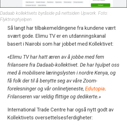
Dadaab kollektivets byråside på nettsiden Upwork. Foto:
Flyktninghjelpen
Så langt har tilbakemeldingene fra kundene vært
svært gode. Elimu TV er en utdanningskanal
basert i Nairobi som har jobbet med Kollektivet:
«Elimu TV har hatt æren av å jobbe med fem
frilansere fra Dadaab-kollektivet. De har hjulpet oss
med å mobilisere læringslysten i nordre Kenya, og
få folk der til å benytte seg av våre Zoom-
forelesninger og vår onlinetjeneste,
Edutopia
.
Frilanseren var veldig flittige og dedikerte.»
International Trade Centre har også nytt godt av
Kollektivets oversettelsesferdigheter: