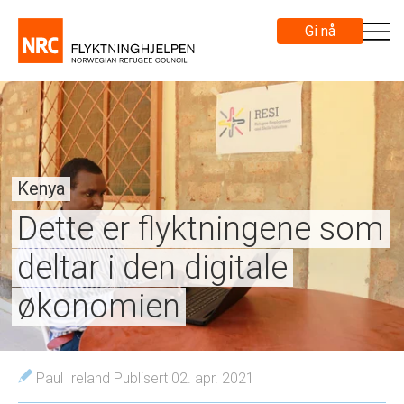
Gi nå
Kenya
Dette er flyktningene som
deltar i den digitale
økonomien
Paul Ireland
Publisert 02. apr. 2021