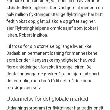
For bare noen år siden, var Dadaab en av verdens
største flyktningleirer. Den var hjem til mer enn en
halv million flyktninger. Utallige flyktninger har blitt
født, vokst opp, gått på skole og giftet seg her,
sier Flyktninghjelpens områdesjef som jobber i
leiren, Robert Inzikoa.
Til tross for sin størrelse og lange liv, er ikke
Dadaab en permanent løsning for menneskene
som bor der. Kenyanske myndigheter har, ved
flere anledninger, forsøkt å stenge leiren. De
fleste innbyggerne ønsker å reise hjem så snart
det er mulig, men for å få til det må de kunne
forsørge seg selv.
Utdannelse for det globale marked
Utdanningsprogram for flyktninger har tradisjonelt