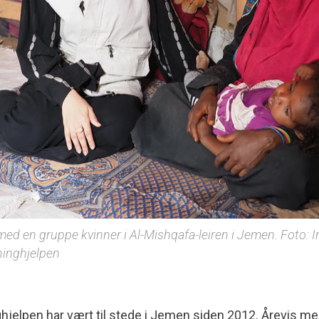
d en gruppe kvinner i Al-Mishqafa-leiren i Jemen. Foto: I
ninghjelpen
ghjelpen har vært til stede i Jemen siden 2012. Årevis me