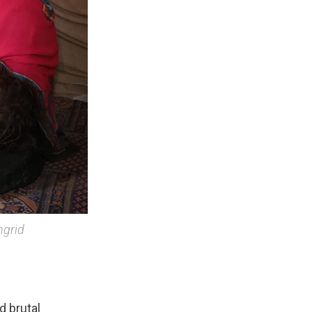
ngrid
d brutal