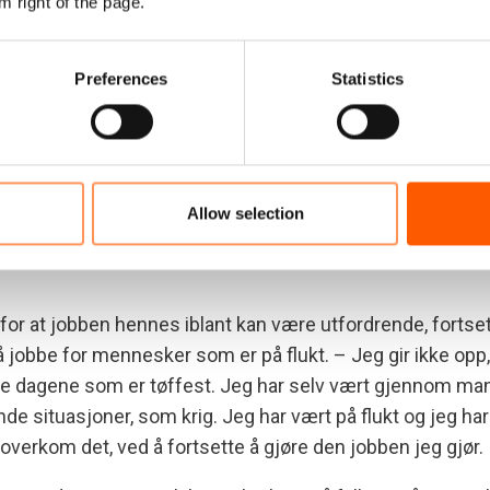
m right of the page.
n i Ukraina startet i 2014, og Flyktninghjelpen har vært til 
den. Violetta sier at hun i løpet av sin tid med Flyktninghj
ge minner; om livet, dets utfordringer, og om Flyktninghj
Preferences
Statistics
 den delen av Ukraina som er rammet av konflikten.
inner mens Violetta forteller om det øyeblikket hun husker
 kolleger fra Flyktninghjelpens hovedkontor på feltbesøk 
– Vi besøkte flere familier som bor ved frontlinjen. De vi
Allow selection
 sine, fortalte oss sine historier, og delte følelsene si
s for at jobben hennes iblant kan være utfordrende, fortse
å jobbe for mennesker som er på flukt. – Jeg gir ikke opp,
de dagene som er tøffest. Jeg har selv vært gjennom ma
de situasjoner, som krig. Jeg har vært på flukt og jeg har 
overkom det, ved å fortsette å gjøre den jobben jeg gjør.