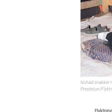
Nuhad snakker me
Prestetun/Flykt
Flyktnin