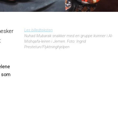
Les billedteksten
nesker
Nuhad Mubarak snakker med en gruppe kvinner i Al-
t
Mishqafa-leiren i Jemen. Foto: Ingrid
Prestetun/Flyktninghjelpen
elene
e som