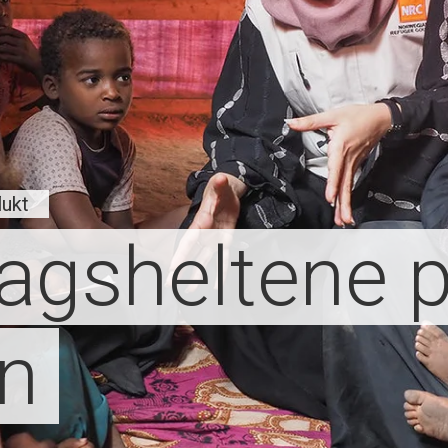
lukt
agsheltene 
n