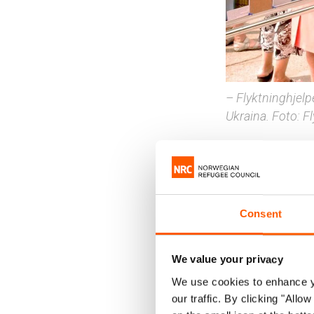
– Flyktninghjelp
Ukraina. Foto: F
Mange av
til å fl
Consent
Shemet
menneske
We value your privacy
– Jeg stå
We use cookies to enhance yo
menneske
our traffic. By clicking "All