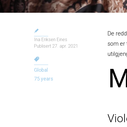
De redd
Ina Eriksen Eines
som er 
Publisert 27. apr. 2021
utilgje
Global
75 years
Viol