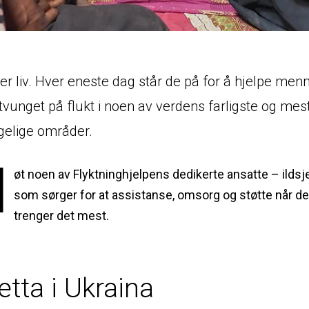
er liv. Hver eneste dag står de på for å hjelpe men
tvunget på flukt i noen av verdens farligste og mes
ngelige områder.
M
øt noen av Flyktninghjelpens dedikerte ansatte – ildsj
som sørger for at assistanse, omsorg og støtte når d
trenger det mest.
etta i Ukraina