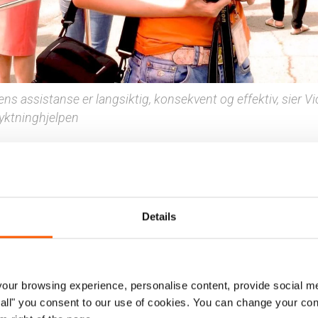
ens assistanse er langsiktig, konsekvent og effektiv, sier Vi
lyktninghjelpen
 de som jobber for Flyktninghjelpen har selv en gang væ
ykte fra hjemmene sine. Vår kommunikasjonsmedarbeider
Details
i Ukraina er en av dem, og hun vet hva hennes støtte bety
ne hun møter og hjelper.
r opp og gjør jobben min fordi det bidrar til å hjelpe milli
ur browsing experience, personalise content, provide social me
r som er på flukt – som meg selv, sier hun entusiastisk
ow all" you consent to our use of cookies. You can change your con