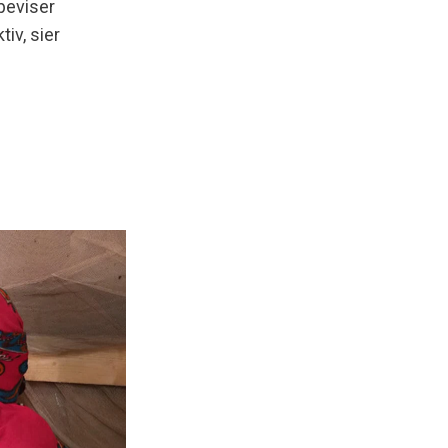
 beviser
iv, sier