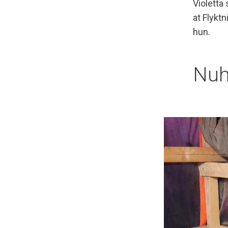
Violetta 
at Flyktn
hun.
Nuh