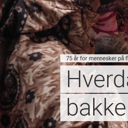
75 år for mennesker på f
Hverd
bakke