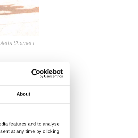
oletta Shemet i
rt nødt
Violetta
About
r for
oner av
dia features and to analyse
.
sent at any time by clicking