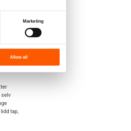
stede i
elpen har
elpens
Marketing
 best. I
til
ste oss
Allow all
ne med
tter
 selv
nge
lidd tap,