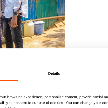
isstheten rundt håndtering av avfall.
Details
n i Bangladesh et lokalt
ur browsing experience, personalise content, provide social me
dere gjennom leir 13 og 19 og
ow all" you consent to our use of cookies. You can change your con