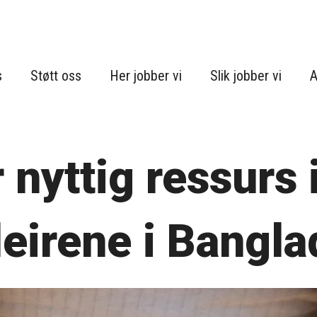
s
Støtt oss
Her jobber vi
Slik jobber vi
A
r nyttig ressurs 
leirene i Bangl