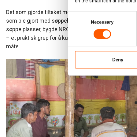
on the small icon at the botto
Det som gjorde tiltaket meningsfullt, var ikke bare dør
Consent
som ble gjort med søppelet etterpå. I stedet for å sende
Necessary
Selection
søppelplasser, bygde NRC Flyktninghjelpen et material
– et praktisk grep for å kunne behandle biologisk nedbry
måte.
Deny