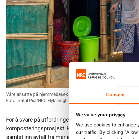
Våre ansatte på hjemmebesøk som et ledd i arbeidet for å øke bev
Consent
Foto: Ratul Piul/NRC Flyktninghjelpen
We value your privacy
For å svare på utfordringen startet NRC Flyktninghjelpe
We use cookies to enhance yo
komposteringsprosjekt. Hver morgen gikk avfallsarbei
our traffic. By clicking "All
samlet inn avfall fra mer enn 10.600 husholdninger.