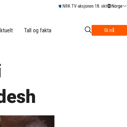
NRK TV-aksjonen 18. okt
Norge
ktuelt
Tall og fakta
Gi nå
i
adesh