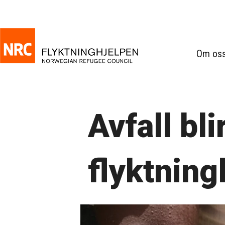
Om os
Avfall bli
flyktning