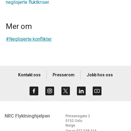
neglisjerte fluktkriser
.
Mer om
#Neglisjerte konflikter
Kontakt oss
Presserom
Jobb hos oss
NRC Flyktninghjelpen
Prinsensgate 2
0152 Oslo
Norge
Org.nr 977 538 319