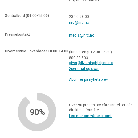
Sentralbord (09.00-15.00)
23 10 98 00
nrc@nrc.no
Pressekontakt
media@nrc.no
Giverservice - hverdager 10.00-14.00
(lunsjstengt 12.00-12.30)
800 33 503
giver@flyktninghjelpen.no
Spørsmål og svar
Abonner på nyhetsbrev
Over 90 prosent av våre inntekter går
90%
direkte til formålet.
Les mer om vår økonomi.