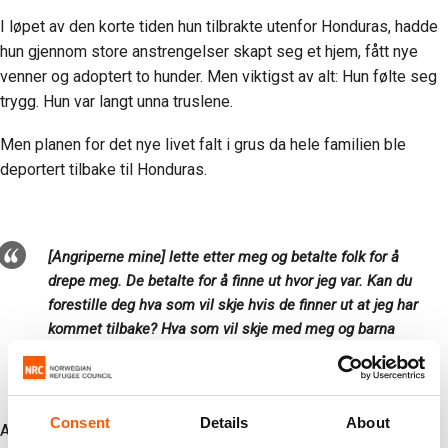
I løpet av den korte tiden hun tilbrakte utenfor Honduras, hadde
hun gjennom store anstrengelser skapt seg et hjem, fått nye
venner og adoptert to hunder. Men viktigst av alt: Hun følte seg
trygg. Hun var langt unna truslene.
Men planen for det nye livet falt i grus da hele familien ble
deportert tilbake til Honduras.
[Angriperne mine] lette etter meg og betalte folk for å
drepe meg. De betalte for å finne ut hvor jeg var. Kan du
forestille deg hva som vil skje hvis de finner ut at jeg har
kommet tilbake? Hva som vil skje med meg og barna
mine?
Consent
Details
About
Alt stoppet opp – ikke bare fordi hun og barna måtte begynne