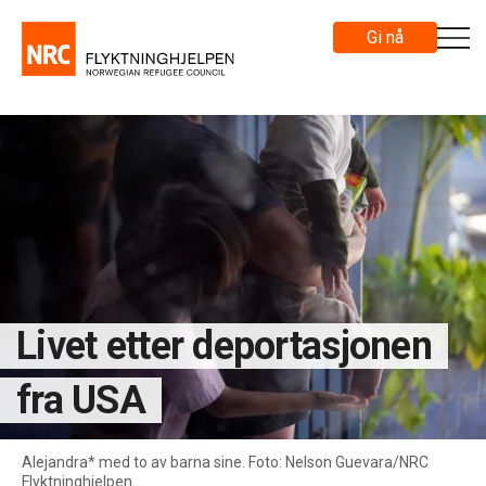
Gi nå
Livet etter deportasjonen
fra USA
Alejandra* med to av barna sine. Foto: Nelson Guevara/NRC
Flyktninghjelpen