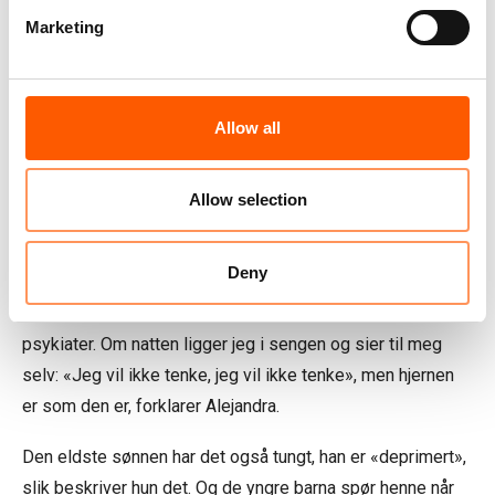
Alejandra og barna hennes bor nå i en by som ligger langt
Marketing
unna hjembyen deres. Der forsøker de å bygge opp livene
sine igjen, i sitt eget land. Men ettervirkningene preger
dem fortsatt.
Allow all
Mens hun stryker minstemann over håret, lister hun opp
helseproblemene hun har utviklet og viser frem
Allow selection
medisinene hun må ta for å håndtere sorgen og traumene
etter alt som har hendt:
Deny
– Jeg tar antidepressiva som jeg fikk skrevet ut av en
psykiater. Om natten ligger jeg i sengen og sier til meg
selv: «Jeg vil ikke tenke, jeg vil ikke tenke», men hjernen
er som den er, forklarer Alejandra.
Den eldste sønnen har det også tungt, han er «deprimert»,
slik beskriver hun det. Og de yngre barna spør henne når