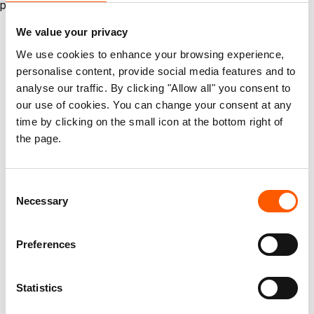
på helt nytt igjen, men på grunn av frykten.
We value your privacy
We use cookies to enhance your browsing experience,
personalise content, provide social media features and to
analyse our traffic. By clicking "Allow all" you consent to
our use of cookies. You can change your consent at any
time by clicking on the small icon at the bottom right of
the page.
Consent
Necessary
Selection
Foto: Nelson Guevara/NRC Flyktninghjelpen
Preferences
Å gjenoppbygge et liv mellom depresjon og
Statistics
håp