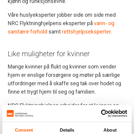
kjønn og funksjonsevne.
Våre huslyeksperter jobber side om side med
NRC Flyktninghjelpens eksperter på
vann- og
sanitære forhold
samt
rettshjelpseksperter
.
Like muligheter for kvinner
Mange kvinner på flukt og kvinner som vender
hjem er enslige forsørgere og møter på særlige
utfordringer med å skaffe seg tak over hodet og
finne et trygt hjem til seg og familien.
NRC Flyktninghjelpen arbeider for at kvinner og
menn skal ha like rettigheter og lik tilgang til hus
og eiendom. I Afghanistan har vi team bestående
Consent
Details
About
av kun kvinnelige huslyeksperter som hjelper