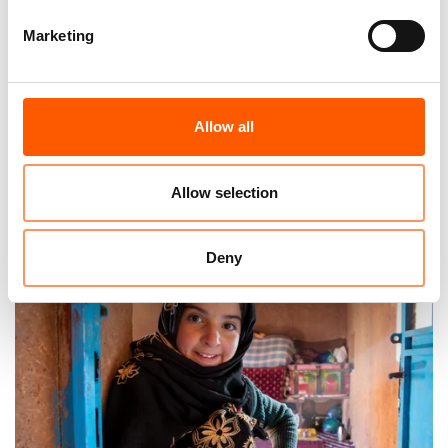
Marketing
Allow all
Krigen mellom Afghanistan og Pakistan:
Fant ly i et iskaldt fjørfehus
Allow selection
12. mar. 2026
Afghanistan
|
Deny