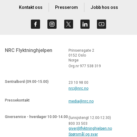
Kontakt oss
Presserom
Jobb hos oss
NRC Flyktninghjelpen
Prinsensgate 2
0152 Oslo
Norge
Org.nr 977 538 319
Sentralbord (09.00-15.00)
23 10 98 00
nrc@nrc.no
Pressekontakt
media@nrc.no
Giverservice - hverdager 10.00-14.00
(lunsjstengt 12.00-12.30)
800 33 503
giver@flyktninghjelpen.no
Spørsmål og svar