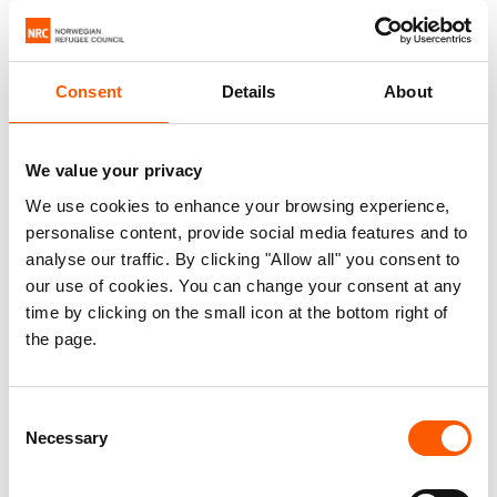
Consent
Details
About
We value your privacy
Pressemelding
We use cookies to enhance your browsing experience,
Colombia: Angrep på skoler fortsetter
personalise content, provide social media features and to
analyse our traffic. By clicking "Allow all" you consent to
12. mar. 2026
Colombia
|
our use of cookies. You can change your consent at any
time by clicking on the small icon at the bottom right of
the page.
Consent
Necessary
Selection