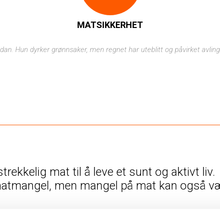
MATSIKKERHET
an. Hun dyrker grønnsaker, men regnet har uteblitt og påvirket avling
trekkelig mat til å leve et sunt og aktivt liv.
 matmangel, men mangel på mat kan også v