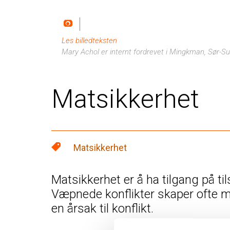
Les billedteksten
Mary Achol er internt fordrevet i Mingkman, Sør-Sud
Matsikkerhet
Matsikkerhet
Matsikkerhet er å ha tilgang på tils
Væpnede konflikter skaper ofte
en årsak til konflikt.