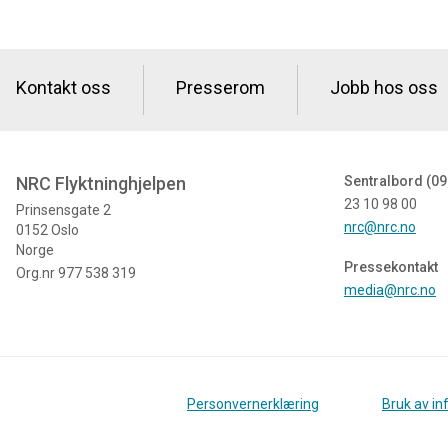
Kontakt oss
Presserom
Jobb hos oss
NRC Flyktninghjelpen
Sentralbord (09
23 10 98 00
Prinsensgate 2
nrc@nrc.no
0152 Oslo
Norge
Pressekontakt
Org.nr 977 538 319
media@nrc.no
Personvernerklæring
Bruk av i