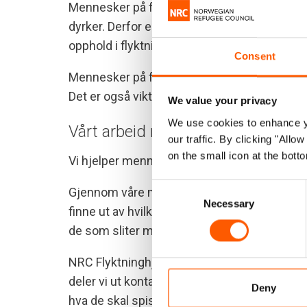
Mennesker på flukt lever ofte uten nok tilgan
dyrker. Derfor er det ekstra vanskelig å skaf
opphold i flyktningleirer kan det være vanske
Consent
Mennesker på flukt har behov for både akutt
Det er også viktig å støtte opp om den loka
We value your privacy
We use cookies to enhance yo
Vårt arbeid med matsikkerhet
our traffic. By clicking "All
on the small icon at the botto
Vi hjelper mennesker på flukt med livsviktig 
Consent
Gjennom våre matsikkerhetsprosjekter jobb
Necessary
Selection
finne ut av hvilken hjelp de trenger. Vi tar sp
de som sliter mest med å få tak i mat.
NRC Flyktninghjelpen jobber med matsikkerhet
deler vi ut kontanter og matkuponger. Slik st
Deny
hva de skal spise.