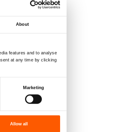
da de
gvarige
About
jekter.
dia features and to analyse
sent at any time by clicking
for å
Marketing
ofte er
 mulig,
elge
Allow all