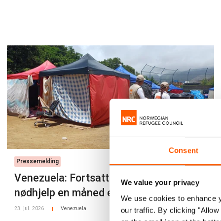
Consent
Pressemelding
Venezuela: Fortsatt stort behov for
We value your privacy
nødhjelp en måned etter jordskjelvene
We use cookies to enhance yo
23. jul. 2026
Venezuela
our traffic. By clicking "All
|