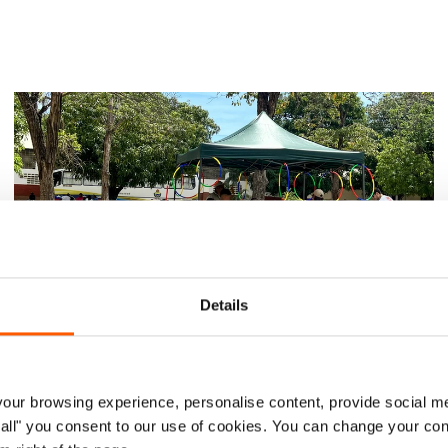
Details
Pressemelding
Oppdatering fra Venezuela #3: Barn i
dyp nød etter jordskjelvene
ur browsing experience, personalise content, provide social me
16. jul. 2026
Venezuela
ow all" you consent to our use of cookies. You can change your con
|