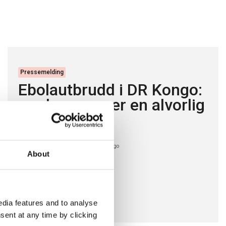
Pressemelding
Ebolautbrudd i DR Kongo:
verden overser en alvorlig
krise
10. jul. 2026
Afrika
DR Kongo
|
|
About
dia features and to analyse
sent at any time by clicking