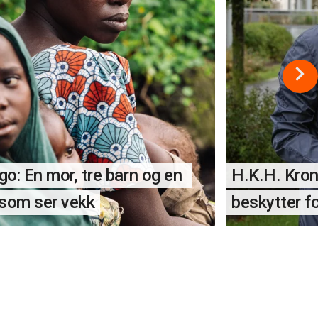
o: En mor, tre barn og en 
H.K.H. Kron
som ser vekk
beskytter f