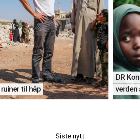
DR Kong
 ruiner til håp
verden 
Siste nytt