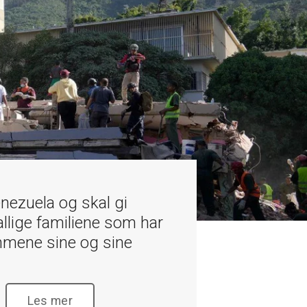
Venezuela og skal gi
tallige familiene som har
mmene sine og sine
Les mer