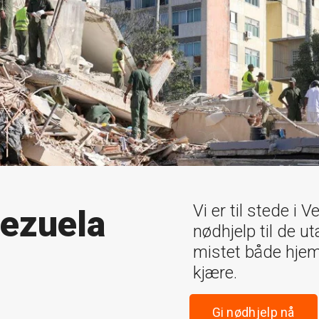
Vi er til stede i 
nezuela
nødhjelp til de u
mistet både hje
kjære.
Gi nødhjelp nå