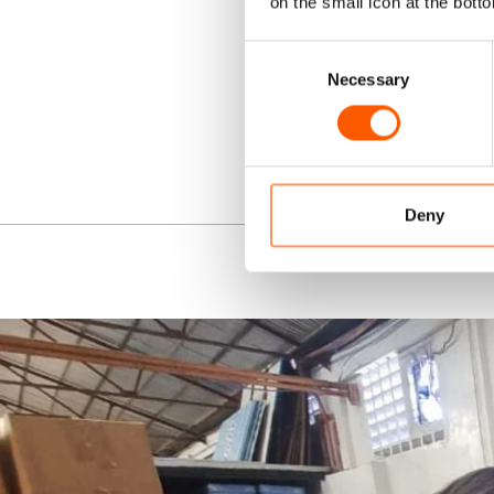
on the small icon at the botto
Consent
Necessary
Selection
Deny